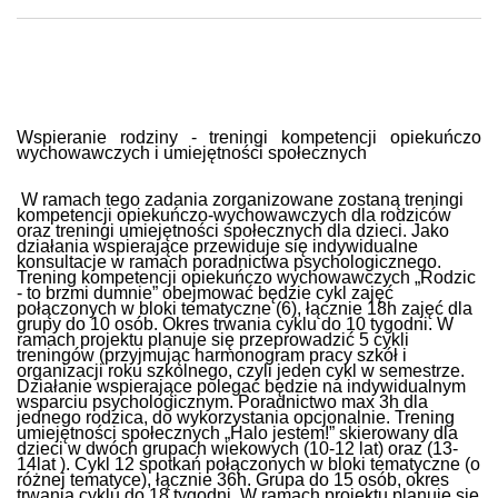
Wspieranie rodziny - treningi kompetencji opiekuńczo
wychowawczych i umiejętności społecznych
W ramach tego zadania zorganizowane zostaną treningi
kompetencji opiekuńczo-wychowawczych dla rodziców
oraz treningi umiejętności społecznych dla dzieci. Jako
działania wspierające przewiduje się indywidualne
konsultacje w ramach poradnictwa psychologicznego.
Trening kompetencji opiekuńczo wychowawczych „Rodzic
- to brzmi dumnie” obejmować będzie cykl zajęć
połączonych w bloki tematyczne (6), łącznie 18h zajęć dla
grupy do 10 osób. Okres trwania cyklu do 10 tygodni. W
ramach projektu planuje się przeprowadzić 5 cykli
treningów (przyjmując harmonogram pracy szkół i
organizacji roku szkolnego, czyli jeden cykl w semestrze.
Działanie wspierające polegać będzie na indywidualnym
wsparciu psychologicznym. Poradnictwo max 3h dla
jednego rodzica, do wykorzystania opcjonalnie. Trening
umiejętności społecznych „Halo jestem!” skierowany dla
dzieci w dwóch grupach wiekowych (10-12 lat) oraz (13-
14lat ). Cykl 12 spotkań połączonych w bloki tematyczne (o
różnej tematyce), łącznie 36h. Grupa do 15 osób, okres
trwania cyklu do 18 tygodni. W ramach projektu planuje się