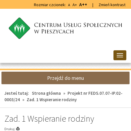
Przejdź
Przejdź
A++
Rozmiar czcionek:
A+
|
Zmień kontrast
A
do
do
głównej
wyszukiwarki
treści
Przeł
nawig
Przejdź do menu
Jesteś tutaj:
Strona główna
»
Projekt nr FEDS.07.07-IP.02-
0003/24
»
Zad. 1 Wspieranie rodziny
Zad. 1 Wspieranie rodziny
Drukuj