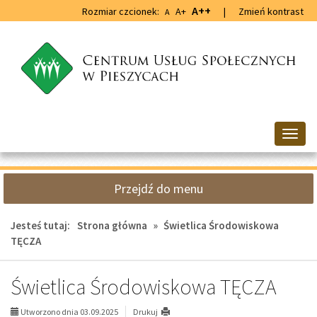
Przejdź
Przejdź
A++
Rozmiar czcionek:
A+
|
Zmień kontrast
A
do
do
głównej
wyszukiwarki
treści
Przeł
nawig
Przejdź do menu
Jesteś tutaj:
Strona główna
»
Świetlica Środowiskowa
TĘCZA
Świetlica Środowiskowa TĘCZA
Utworzono dnia 03.09.2025
Drukuj