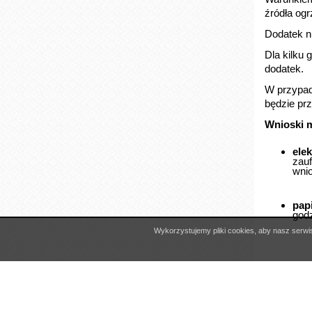
wyłączony
Wniosek o
dodatku zł
Wszelkie 
Społeczny
74 836 52 
Wzór wni
Copyright © 2026 Centrum Usług Społecznych w Pieszycach
Wykorzystujemy pliki cookies, aby nasz serwis
Projekt i realizacja:
Interefekt