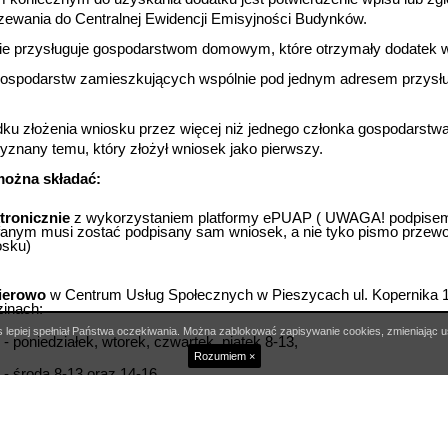
 z przyjmowania wniosków.
 przyznanie dodatku można składać
do dnia 30.11.2022 r.
Wnioski o
ożone po dniu 30.11.2022 r. pozostawia się bez rozpoznania.
dodatkowe informacje można uzyskać telefonicznie w Centrum Usłu
ch w Pieszycach w godzinach urzędowania pod numerem tel.
45.
osku
 lepiej spełniał Państwa oczekiwania. Można zablokować zapisywanie cookies, zmieniając u
Rozumiem ×