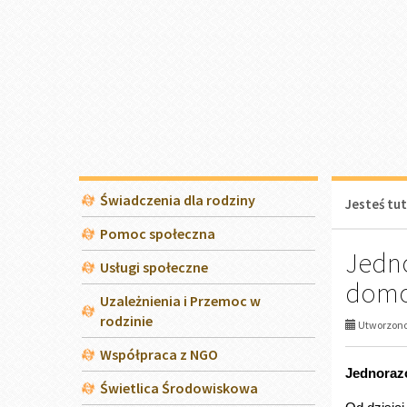
wzoru wnio
Deklaracja dostępności
jest pele
opałowym
Projekt nr FEDS.07.07-IP.02-
0003/24
dodatku.
Jednoraz
3000
zas
2000
1000
komi
kaw
500 
skr
dyst
gazo
Ważne:
Warunkiem