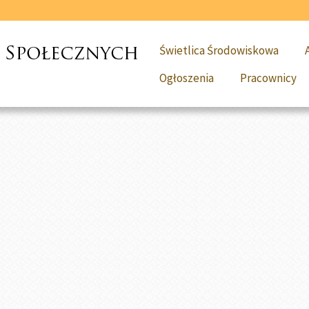
Świetlica Środowiskowa
Ogłoszenia
Pracownicy
aj:
Strona główna
»
Jednorazowy dodatek dla gospodarstw do
orazowy dodatek dla gospodarstw
owych
dnia 21.09.2022
Drukuj
owy dodatek dla gospodarstw domowych
j obowiązują przepisy Rozporządzenia
Ministra Klimatu i Środowiska