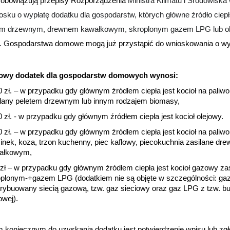
rzewania do Centralnej Ewidencji Emisyjności Budynków.
ie przysługuje gospodarstwom domowym, które otrzymały dodatek 
 gospodarstw zamieszkujących wspólnie pod jednym adresem przysłu
ku złożenia wniosku przez więcej niż jednego członka gospodarstwa
yznany temu, który złożył wniosek jako pierwszy.
można składać:
tronicznie
z wykorzystaniem platformy ePUAP ( UWAGA! podpise
anym musi zostać podpisany sam wniosek, a nie tyko pismo przewo
osku)
ierowo
w Centrum Usług Społecznych w Pieszycach ul. Kopernika 
inach:
ziałek, wtorek, czwartek, piątek 8-13,
 8-13 oraz 14-16,
 przestrzeganie wyznaczonych godzin. Pracownicy oprócz przyjęci
zweryfikować i przygotować do terminowej wypłaty – służytemu cza