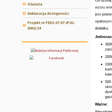
źródła og
Dodatek n
Dla kilku
dodatek.
W przypad
będzie prz
Wnioski 
elek
zauf
wni
pap
godz
- ponied
- środa
UWAGA!!
Prosimy o
muszą go 