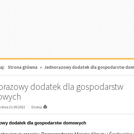
sku o wypłatę dodatku dla gospodarstw, których główne źródło ciepł
tem drzewnym, drewnem kawałkowym, skroplonym gazem LPG lub o
.
G
ospodarstwa domowe mogą już przystąpić do wnioskowania o wy
owy dodatek dla gospodarstw domowych wynosi:
 zł. – w przypadku gdy głównym źródłem ciepła jest kocioł na paliwo
ilany peletem drzewnym lub innym rodzajem biomasy,
 zł. - w przypadku gdy głównym źródłem ciepła jest kocioł olejowy.
 zł. – w przypadku gdy głównym źródłem ciepła jest kocioł na paliwo 
nek, koza, trzon kuchenny, piec kaflowy, piecokuchnia zasilane dr
ałkowym,
zł – w przypadku gdy głównym źródłem ciepła jest kocioł gazowy za
oplonym-+gazem LPG (dodatkiem nie są objęte w szczególności: ga
rybuowany siecią gazową, tzw. gaz sieciowy oraz gaz LPG z tzw. but
wej).
 koniecznym do uzyskania dodatku jest potwierdzenie wpisu lub zgł