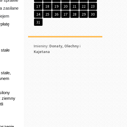
węglowy.
guje jeden
, dodatek
m
dnie do
124 w
a wniosku
s